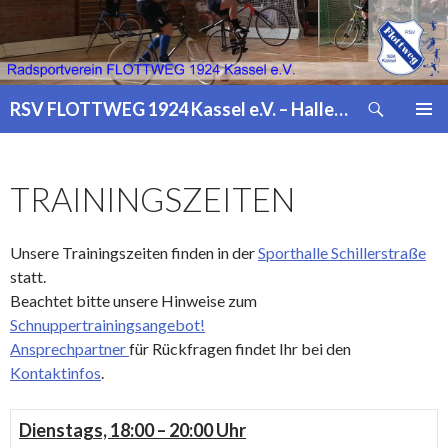
Suchen
RSV FLOTTWEG 1924 Kassel e.V. – Hallenradsport, Badminton, Jonglage
ZUM
PRIMÄR
INHALT
MENÜ
SPRINGEN
TRAININGSZEITEN
Unsere Trainingszeiten finden in der
Sporthalle Schillerstraße
statt.
Beachtet bitte unsere Hinweise zum
Schnuppertrainingsangebot!
Ansprechpartner
für Rückfragen findet Ihr bei den
Kontaktinfos
.
Dienstags, 18:00 – 20:00 Uhr